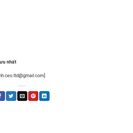
 ưu nhất
nh.ceo.ltd@gmail.com]