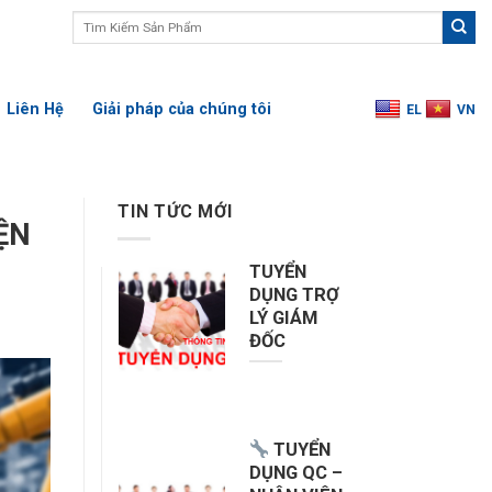
Search
for:
Liên Hệ
Giải pháp của chúng tôi
EL
VN
TIN TỨC MỚI
ỆN
TUYỂN
DỤNG TRỢ
LÝ GIÁM
ĐỐC
TUYỂN
DỤNG QC –