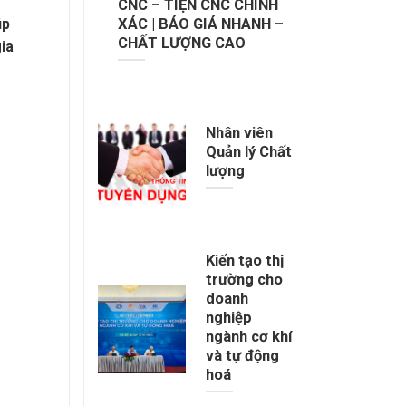
CNC – TIỆN CNC CHÍNH
úp
XÁC | BÁO GIÁ NHANH –
CHẤT LƯỢNG CAO
ia
Nhân viên
Quản lý Chất
lượng
Kiến tạo thị
trường cho
doanh
nghiệp
ngành cơ khí
và tự động
hoá