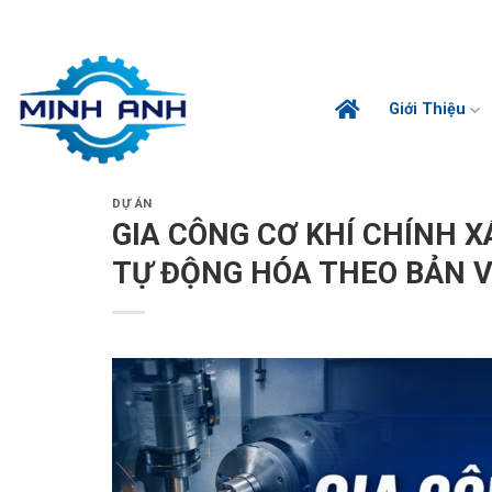
Skip
MINHANHGMS/CUNG CẤP GIẢI PHÁP GIA CÔNG TOÀN CẦU
to
content
Giới Thiệu
DỰ ÁN
GIA CÔNG CƠ KHÍ CHÍNH X
TỰ ĐỘNG HÓA THEO BẢN 