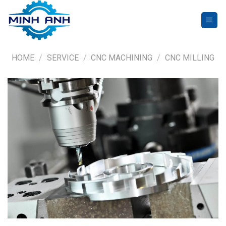
Skip
to
content
HOME
/
SERVICE
/
CNC MACHINING
/
CNC MILLING